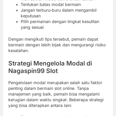
Tentukan batas modal bermain
Jangan terburu-buru dalam mengambil
keputusan
Pilih permainan dengan tingkat kesulitan
yang sesuai
Dengan mengikuti tips tersebut, pemain dapat
bermain dengan lebih bijak dan mengurangi risiko
kesalahan.
Strategi Mengelola Modal di
Nagaspin99 Slot
Pengelolaan modal merupakan salah satu faktor
penting dalam bermain slot online. Tanpa
manajemen yang baik, pemain bisa mengalami
kerugian dalam waktu singkat. Beberapa strategi
yang bisa diterapkan antara lain: