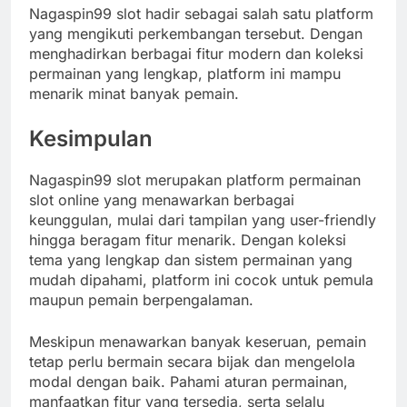
Nagaspin99 slot hadir sebagai salah satu platform
yang mengikuti perkembangan tersebut. Dengan
menghadirkan berbagai fitur modern dan koleksi
permainan yang lengkap, platform ini mampu
menarik minat banyak pemain.
Kesimpulan
Nagaspin99 slot merupakan platform permainan
slot online yang menawarkan berbagai
keunggulan, mulai dari tampilan yang user-friendly
hingga beragam fitur menarik. Dengan koleksi
tema yang lengkap dan sistem permainan yang
mudah dipahami, platform ini cocok untuk pemula
maupun pemain berpengalaman.
Meskipun menawarkan banyak keseruan, pemain
tetap perlu bermain secara bijak dan mengelola
modal dengan baik. Pahami aturan permainan,
manfaatkan fitur yang tersedia, serta selalu