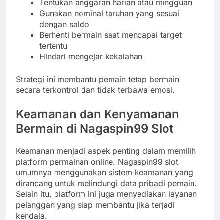
Tentukan anggaran harian atau mingguan
Gunakan nominal taruhan yang sesuai
dengan saldo
Berhenti bermain saat mencapai target
tertentu
Hindari mengejar kekalahan
Strategi ini membantu pemain tetap bermain
secara terkontrol dan tidak terbawa emosi.
Keamanan dan Kenyamanan
Bermain di Nagaspin99 Slot
Keamanan menjadi aspek penting dalam memilih
platform permainan online. Nagaspin99 slot
umumnya menggunakan sistem keamanan yang
dirancang untuk melindungi data pribadi pemain.
Selain itu, platform ini juga menyediakan layanan
pelanggan yang siap membantu jika terjadi
kendala.