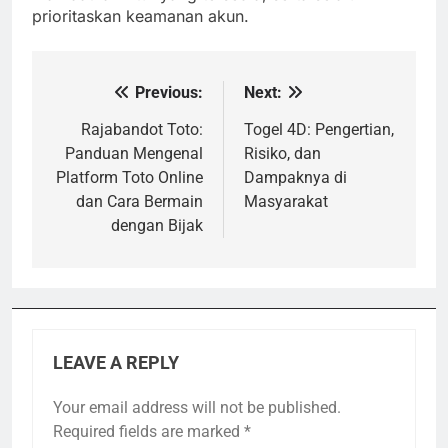
prioritaskan keamanan akun.
Previous:
Next:
Post
navigation
Rajabandot Toto:
Togel 4D: Pengertian,
Panduan Mengenal
Risiko, dan
Platform Toto Online
Dampaknya di
dan Cara Bermain
Masyarakat
dengan Bijak
LEAVE A REPLY
Your email address will not be published.
Required fields are marked
*