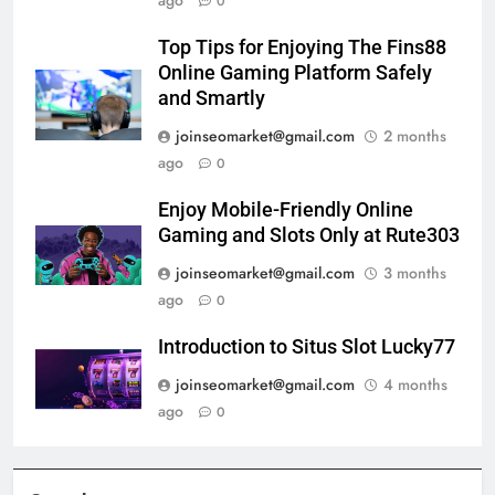
0
Top Tips for Enjoying The Fins88
Online Gaming Platform Safely
and Smartly
joinseomarket@gmail.com
2 months
ago
0
Enjoy Mobile-Friendly Online
Gaming and Slots Only at Rute303
joinseomarket@gmail.com
3 months
ago
0
Introduction to Situs Slot Lucky77
joinseomarket@gmail.com
4 months
ago
0