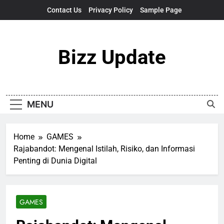
Skip
Contact Us
Privacy Policy
Sample Page
to
content
Bizz Update
MENU
Home
GAMES
Rajabandot: Mengenal Istilah, Risiko, dan Informasi
Penting di Dunia Digital
GAMES