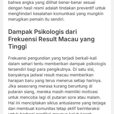
bahwa angka yang dilihat benar-benar sesuai
dengan hasil resmi adalah tindakan preventif untuk
menghindari kesalahan komunikasi yang mungkin
merugikan pemain itu sendiri.
Dampak Psikologis dari
Frekuensi Result Macau yang
Tinggi
Frekuensi pengundian yang terjadi berkali-kali
dalam sehari tentu memberikan dampak psikologis
tersendiri bagi para pengikutnya. Di satu sisi,
banyaknya jadwal result macau memberikan
harapan baru yang terus menerus setiap harinya.
Jika seseorang merasa kurang beruntung di
putaran siang, mereka masih memiliki motivasi
untuk mencoba lagi di putaran sore atau malam.
Hal ini menciptakan siklus antusiasme yang terjaga
dan membuat komunitas tetap aktif berinteraksi