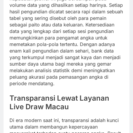
volume data yang dihasilkan setiap harinya. Setiap
hasil pengundian dicatat secara rapi dalam sebuah
tabel yang sering disebut oleh para pemain
sebagai paito atau data keluaran. Ketersediaan
data yang lengkap dari setiap sesi pengundian
memungkinkan para pengamat angka untuk
memetakan pola-pola tertentu. Dengan adanya
enam kali pengundian dalam sehari, bank data
yang terkumpul menjadi sangat kaya dan menjadi
sumber daya utama bagi mereka yang gemar
melakukan analisis statistik demi meningkatkan
peluang akurasi pada pemasangan angka di
periode mendatang.
Transparansi Lewat Layanan
Live Draw Macau
Di era modern saat ini, transparansi adalah kunci
utama dalam membangun kepercayaan