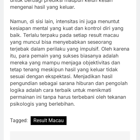
untuk berbagi prediksi maupun keluh kesah
mengenai hasil yang keluar.
Namun, di sisi lain, intensitas ini juga menuntut
kesiapan mental yang kuat dan kontrol diri yang
baik. Terlalu terpaku pada setiap result macau
yang muncul bisa menyebabkan seseorang
terjebak dalam perilaku yang impulsif. Oleh karena
itu, para pemain yang sukses biasanya adalah
mereka yang mampu menjaga objektivitas dan
tetap tenang meskipun hasil yang keluar tidak
sesuai dengan ekspektasi. Menjadikan hasil
pengundian sebagai sarana hiburan dan pengolah
logika adalah cara terbaik untuk menikmati
permainan ini tanpa harus terbebani oleh tekanan
psikologis yang berlebihan.
Tagged:
Result Macau