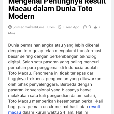
Mengenal Pentingnya Result
Macau dalam Dunia Toto
Modern
0
Joinseomarket@gmail.com
1 Year Ago
7
Mins
Dunia permainan angka atau yang lebih dikenal
dengan toto gelap telah mengalami transformasi
besar seiring dengan perkembangan teknologi
digital. Salah satu pasaran yang paling mencuri
perhatian para penggemar di Indonesia adalah
Toto Macau. Fenomena ini tidak terlepas dari
tingginya frekuensi pengundian yang ditawarkan
oleh pihak penyelenggara. Berbeda dengan
pasaran konvensional yang biasanya hanya
melakukan satu kali pengundian dalam sehari,
Toto Macau memberikan kesempatan berkali-kali
bagi para pemain untuk melihat hasil atau
result
macau
dalam kurun waktu 24 jam. Hal ini