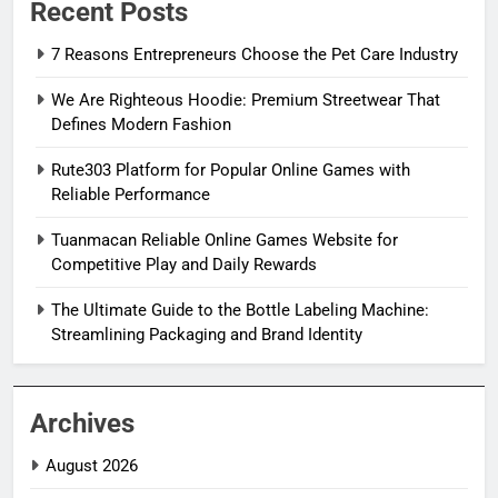
Recent Posts
7 Reasons Entrepreneurs Choose the Pet Care Industry
We Are Righteous Hoodie: Premium Streetwear That
Defines Modern Fashion
Rute303 Platform for Popular Online Games with
Reliable Performance
Tuanmacan Reliable Online Games Website for
Competitive Play and Daily Rewards
The Ultimate Guide to the Bottle Labeling Machine:
Streamlining Packaging and Brand Identity
Archives
August 2026