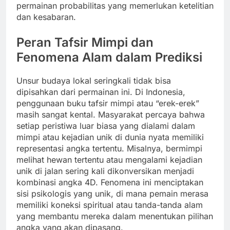
permainan probabilitas yang memerlukan ketelitian
dan kesabaran.
Peran Tafsir Mimpi dan
Fenomena Alam dalam Prediksi
Unsur budaya lokal seringkali tidak bisa
dipisahkan dari permainan ini. Di Indonesia,
penggunaan buku tafsir mimpi atau “erek-erek”
masih sangat kental. Masyarakat percaya bahwa
setiap peristiwa luar biasa yang dialami dalam
mimpi atau kejadian unik di dunia nyata memiliki
representasi angka tertentu. Misalnya, bermimpi
melihat hewan tertentu atau mengalami kejadian
unik di jalan sering kali dikonversikan menjadi
kombinasi angka 4D. Fenomena ini menciptakan
sisi psikologis yang unik, di mana pemain merasa
memiliki koneksi spiritual atau tanda-tanda alam
yang membantu mereka dalam menentukan pilihan
angka yang akan dipasang.