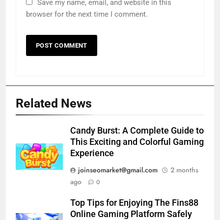
Save my name, email, and website in this
browser for the next time I comment.
Related News
Candy Burst: A Complete Guide to
This Exciting and Colorful Gaming
Experience
joinseomarket@gmail.com
2 months
ago
0
Top Tips for Enjoying The Fins88
Online Gaming Platform Safely