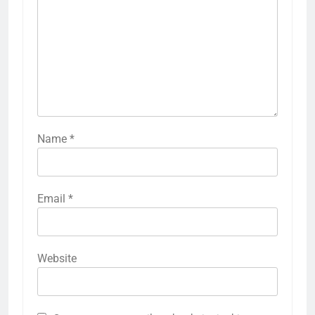
Name
*
Email
*
Website