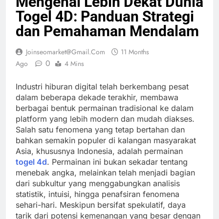
Mengenal Lebih Dekat Dunia
Togel 4D: Panduan Strategi
dan Pemahaman Mendalam
Joinseomarket@gmail.com
11 Months
0
Ago
4 Mins
Industri hiburan digital telah berkembang pesat
dalam beberapa dekade terakhir, membawa
berbagai bentuk permainan tradisional ke dalam
platform yang lebih modern dan mudah diakses.
Salah satu fenomena yang tetap bertahan dan
bahkan semakin populer di kalangan masyarakat
Asia, khususnya Indonesia, adalah permainan
togel 4d
. Permainan ini bukan sekadar tentang
menebak angka, melainkan telah menjadi bagian
dari subkultur yang menggabungkan analisis
statistik, intuisi, hingga penafsiran fenomena
sehari-hari. Meskipun bersifat spekulatif, daya
tarik dari potensi kemenangan yang besar dengan