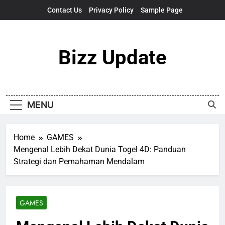
Skip
Contact Us
Privacy Policy
Sample Page
to
content
Bizz Update
MENU
Home
GAMES
Mengenal Lebih Dekat Dunia Togel 4D: Panduan
Strategi dan Pemahaman Mendalam
GAMES