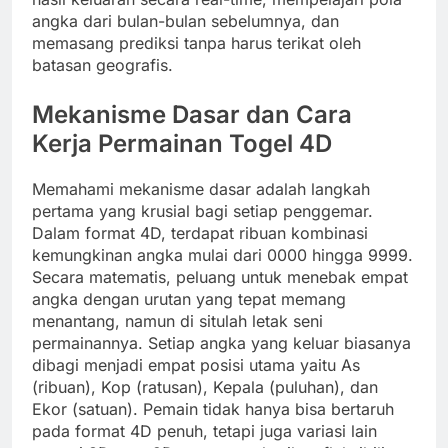
angka dari bulan-bulan sebelumnya, dan
memasang prediksi tanpa harus terikat oleh
batasan geografis.
Mekanisme Dasar dan Cara
Kerja Permainan Togel 4D
Memahami mekanisme dasar adalah langkah
pertama yang krusial bagi setiap penggemar.
Dalam format 4D, terdapat ribuan kombinasi
kemungkinan angka mulai dari 0000 hingga 9999.
Secara matematis, peluang untuk menebak empat
angka dengan urutan yang tepat memang
menantang, namun di situlah letak seni
permainannya. Setiap angka yang keluar biasanya
dibagi menjadi empat posisi utama yaitu As
(ribuan), Kop (ratusan), Kepala (puluhan), dan
Ekor (satuan). Pemain tidak hanya bisa bertaruh
pada format 4D penuh, tetapi juga variasi lain